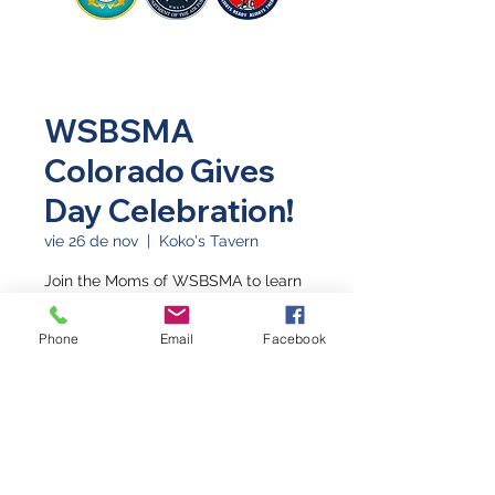
WSBSMA
Colorado Gives
Day Celebration!
vie 26 de nov
  |  
Koko's Tavern
Join the Moms of WSBSMA to learn
about Colorado Gives Day and help
us raise money for care packages!
Phone
Email
Facebook
Horario y ubicación
26 nov 2021, 6:00 p.m. – 9:00 p.m.
Koko's Tavern, 152 S Mesa St, Fruita,
CO 81521, USA