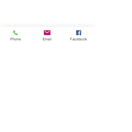
Phone
Email
Facebook
Utilice este enlace para añadir el
calendario de actividades WSBSM a su