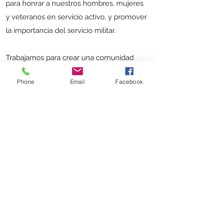
para honrar a nuestros hombres, mujeres
y veteranos en servicio activo, y promover
la importancia del servicio militar.
Trabajamos para crear una comunidad
donde los jóvenes vean las Fuerzas
Phone
Email
Facebook
Armadas como una carrera profesional
deseable, donde los miembros del
servicio sepan que sus sacrificios son
valorados y las familias militares estén
conectadas y puedan apoyarse
mutuamente.