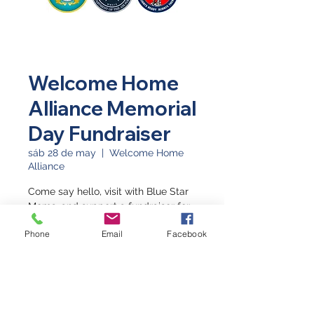
Welcome Home
Alliance Memorial
Day Fundraiser
sáb 28 de may
  |  
Welcome Home
Alliance
Come say hello, visit with Blue Star
Moms, and support a fundraiser for
a Welcome Home Alliance!
Phone
Email
Facebook
Horario y ubicación
28 may 2022, 10:00 p.m. – 10:05 p.m.
Welcome Home Alliance, 4 Hillcrest