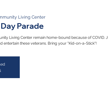
mmunity Living Center
 Day Parade
unity Living Center remain home-bound because of COVID. J
 entertain these veterans. Bring your "Kid-on-a-Stick"!
sed
s