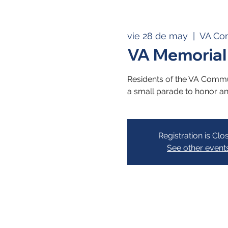
vie 28 de may
  |  
VA Co
VA Memorial
Residents of the VA Comm
a small parade to honor and
Registration is Clo
See other event