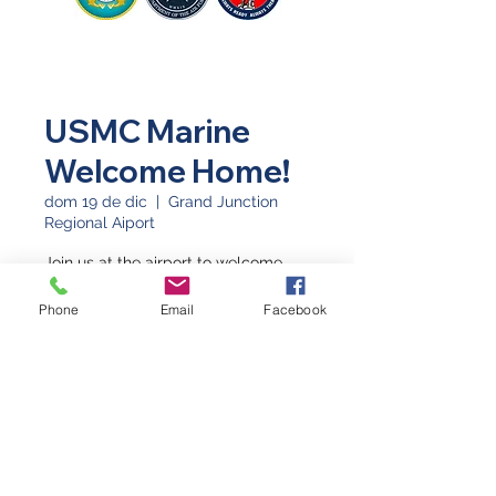
USMC Marine
Welcome Home!
dom 19 de dic
  |  
Grand Junction
Regional Aiport
Join us at the airport to welcome
home a Marine! Meet upstairs.
Phone
Email
Facebook
Horario y ubicación
19 dic 2021, 2:30 p.m.
Grand Junction Regional Aiport,
Grand Junction, CO 81506, USA