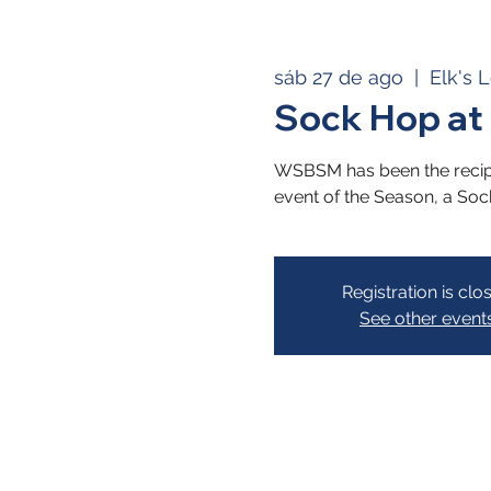
sáb 27 de ago
  |  
Elk's 
Sock Hop at 
WSBSM has been the recipie
event of the Season, a So
Registration is clo
See other event