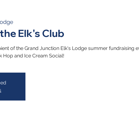
Lodge
the Elk's Club
nt of the Grand Junction Elk's Lodge summer fundraising effor
ck Hop and Ice Cream Social!
sed
s