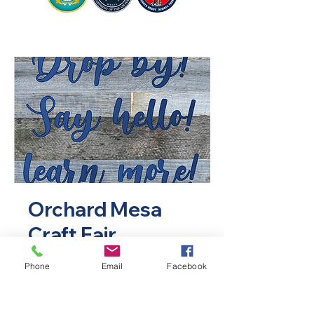
Orchard Mesa
Craft Fair
sáb 02 de oct
  |  
Orchard Mesa
Phone
Email
Facebook
Baptist Church
Horario y ubicación