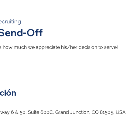
cruiting
 Send-Off
s how much we appreciate his/her decision to serve!
ción
hway 6 & 50, Suite 600C, Grand Junction, CO 81505, USA