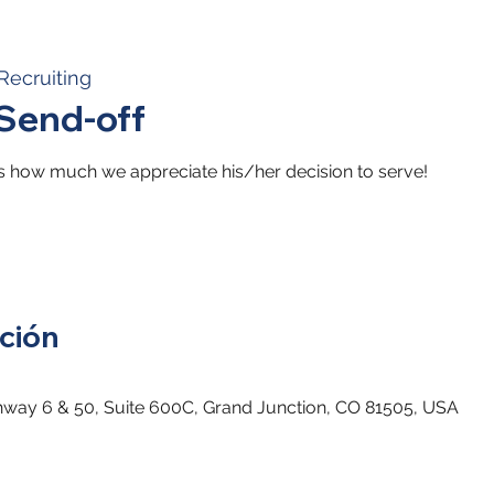
Recruiting
Send-off
s how much we appreciate his/her decision to serve!
ción
hway 6 & 50, Suite 600C, Grand Junction, CO 81505, USA