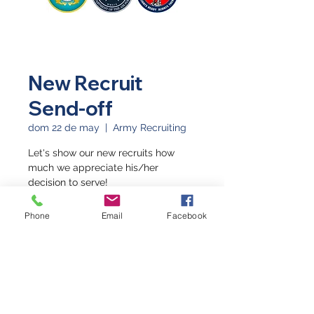
New Recruit
Send-off
dom 22 de may
  |  
Army Recruiting
Let's show our new recruits how
much we appreciate his/her
decision to serve!
Phone
Email
Facebook
Horario y ubicación
22 may 2022, 10:00 a.m. – 10:30 a.m.
GMT-6
Army Recruiting, 2502 Highway 6 &
50, Suite 600C, Grand Junction, CO
81505, USA