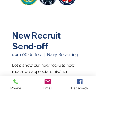
New Recruit
Send-off
dom 06 de feb
  |  
Navy Recruiting
Let's show our new recruits how
much we appreciate his/her
decision to serve!
Phone
Email
Facebook
Horario y ubicación
06 feb 2022, 10:00 a.m.
Navy Recruiting, 2502 Highway 6 &
50, Suite 600C, Grand Junction, CO
81505, USA