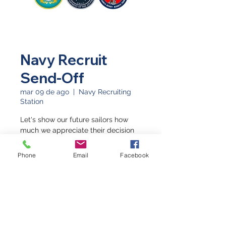
Navy Recruit
Send-Off
mar 09 de ago
  |  
Navy Recruiting
Station
Let's show our future sailors how
much we appreciate their decision
to serve!
Phone
Email
Facebook
Horario y ubicación
09 ago 2022, 9:45 a.m. – 10:30 a.m.
Navy Recruiting Station, 2502 HWY
6 & 50, Grand Junction, CO 81505,
USA