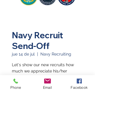
Navy Recruit
Send-Off
jue 14 de jul
  |  
Navy Recruiting
Let's show our new recruits how
much we appreciate his/her
decision to serve!
Phone
Email
Facebook
Horario y ubicación
14 jul 2022, 9:45 a.m.
Navy Recruiting, 2502 Highway 6 &
50, Suite 600C, Grand Junction, CO
81505, USA