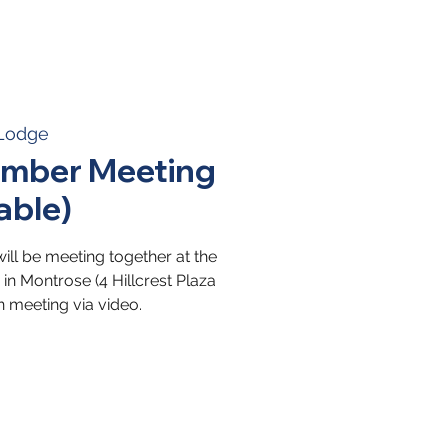
 Lodge
mber Meeting
able)
ll be meeting together at the
n Montrose (4 Hillcrest Plaza
n meeting via video.