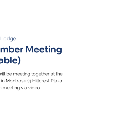
s Lodge
mber Meeting
able)
ll be meeting together at the
n Montrose (4 Hillcrest Plaza
n meeting via video.