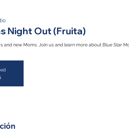
tio
s Night Out (Fruita)
rs and new Moms. Join us and learn more about Blue Star M
sed
s
ción