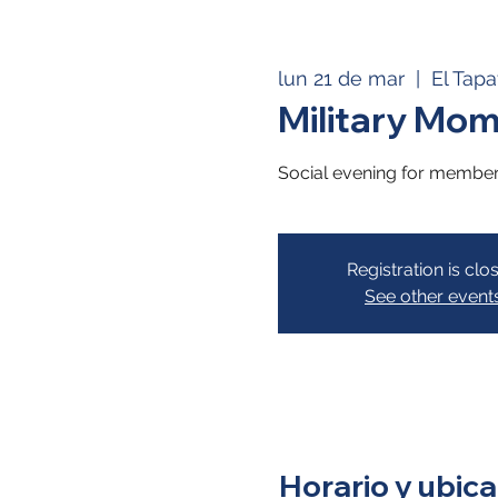
lun 21 de mar
  |  
El Tapa
Military Mom
Social evening for membe
Registration is clo
See other event
Horario y ubica