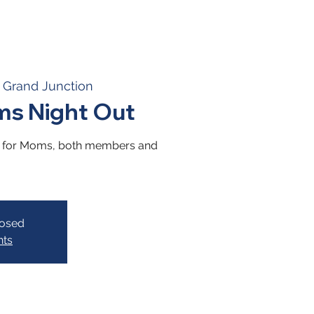
s Grand Junction
ms Night Out
ng for Moms, both members and
losed
nts