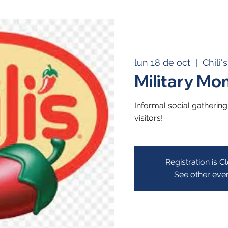
lun 18 de oct
  |  
Chili'
Military Mo
Informal social gatheri
visitors!
Registration is C
See other eve