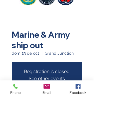
Marine & Army
ship out
dom 23 de oct
  |  
Grand Junction
Registration is closed
See other events
Phone
Email
Facebook
Horario y ubicación
23 oct 2022, 10:00 a.m. – 10:20 a.m.
Grand Junction, 2502 Highway 6 &
50, Suite 600C, Grand Junction, CO
81505, USA